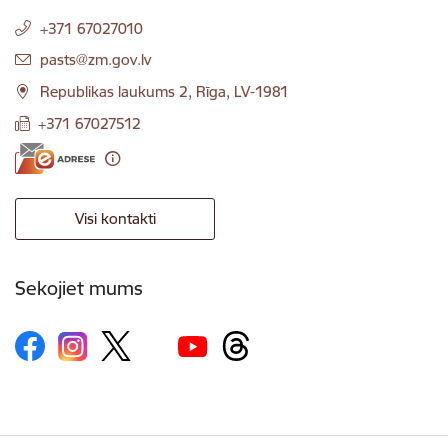
+371 67027010
E-pasts:
pasts@zm.gov.lv
Republikas laukums 2, Rīga, LV-1981
+371 67027512
Visi kontakti
Sekojiet mums