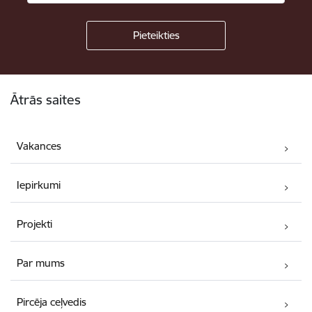
Kājene
Ātrās saites
Vakances
Iepirkumi
Projekti
Par mums
Pircēja ceļvedis