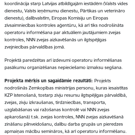
koordinācija starp Latvijas atbildīgajām iestādēm (Valsts vides
dienestu, Valsts ieņēmumu dienestu, Pārtikas un veterināro
dienestu), dalībvalstīm, Eiropas Komisiju un Eiropas
zivsaimniecības kontroles aģentūru, kā arī tiks nodrošināta
operatoru informēšana par aktuāliem jautājumiem zvejas
kontroles, NNN zvejas aizkavēšanās un ilgtspējīgas
zvejniecības pārvaldības jomā.
Projektā paredzētas arī izdevumi operatoru informēšanas
pasākumu organizēšanas nepieciešamo izmaksu segšana.
Projekta mērķis un sagaidāmie rezultāti:
Projekts
nodrošinās Zemkopības ministrijas personu, kuras iesaistītas
KZP īstenošanā, tostarp zivju resursu ilgtspējīgas pārvaldībā,
zvejas, zivju izkraušanas, tirdzniecības, transporta,
uzglabāšanas vai ražošanas kontrolē vai NNN zvejas
apkarošanā) t.sk. zvejas kontroles, NNN zvejas aizkavēšanā
zināšanu pilnveidošanu, dalību darba grupās un pieredzes
apmaiņas mācību semināros, kā arī operatoru informēšanu.