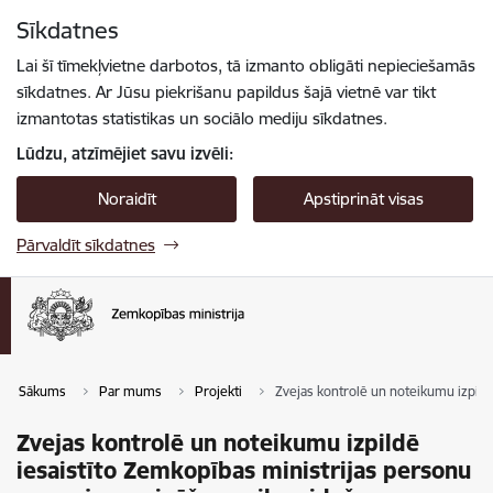
Pāriet uz lapas saturu
Sīkdatnes
Spied
lai meklētu
Enter
Lai šī tīmekļvietne darbotos, tā izmanto obligāti nepieciešamās
sīkdatnes. Ar Jūsu piekrišanu papildus šajā vietnē var tikt
izmantotas statistikas un sociālo mediju sīkdatnes.
Lūdzu, atzīmējiet savu izvēli:
Noraidīt
Apstiprināt visas
Pārvaldīt sīkdatnes
Sākums
Par mums
Projekti
Zvejas kontrolē un noteikumu izpild
Zvejas kontrolē un noteikumu izpildē
iesaistīto Zemkopības ministrijas personu