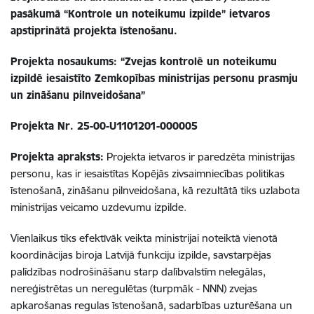
pasākumā “Kontrole un noteikumu izpilde” ietvaros
apstiprinātā projekta īstenošanu.
Projekta nosaukums: “
Zvejas kontrolē un noteikumu
izpildē iesaistīto Zemkopības ministrijas personu prasmju
un zināšanu pilnveidošana
”
Projekta Nr.
25-00-U1101201-000005
Projekta apraksts:
Projekta ietvaros ir paredzēta ministrijas
personu, kas ir iesaistītas Kopējās zivsaimniecības politikas
īstenošanā, zināšanu pilnveidošana, kā rezultātā tiks uzlabota
ministrijas veicamo uzdevumu izpilde.
Vienlaikus tiks efektīvāk veikta ministrijai noteiktā vienotā
koordinācijas biroja Latvijā funkciju izpilde, savstarpējas
palīdzības nodrošināšanu starp dalībvalstīm nelegālas,
nereģistrētas un neregulētas (turpmāk - NNN) zvejas
apkarošanas regulas īstenošanā, sadarbības uzturēšana un