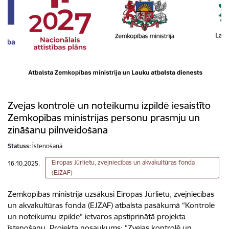
Zvejas kontrolē un noteikumu izpildē iesaistīto
Zemkopības ministrijas personu prasmju un
zināšanu pilnveidošana
Statuss:
Īstenošanā
Eiropas Jūrlietu, zvejniecības un akvakultūras fonda
16.10.2025.
(EJZAF)
Zemkopības ministrija uzsākusi Eiropas Jūrlietu, zvejniecības
un akvakultūras fonda (EJZAF) atbalsta pasākumā “Kontrole
un noteikumu izpilde” ietvaros apstiprinātā projekta
īstenošanu. Projekta nosaukums: “Zvejas kontrolē un