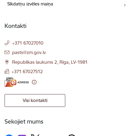
Sīkdatņu izvēles maiņa
Kontakti
+371 67027010
E-pasts:
pasts@zm.gov.lv
Republikas laukums 2, Rīga, LV-1981
+371 67027512
Visi kontakti
Sekojiet mums