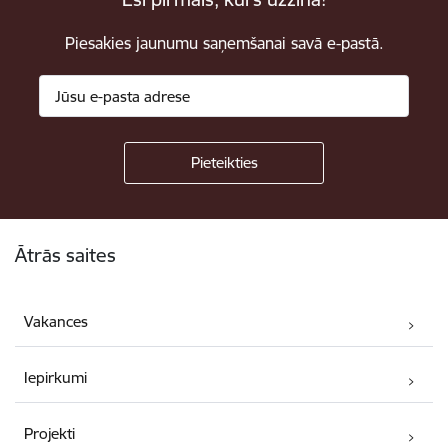
Piesakies jaunumu saņemšanai savā e-pastā.
Kājene
Ātrās saites
Vakances
Iepirkumi
Projekti