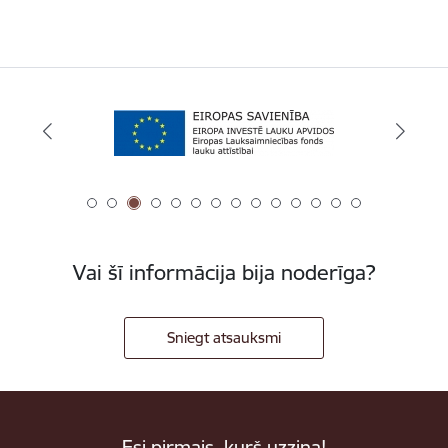
Vai šī informācija bija noderīga?
Sniegt atsauksmi
Esi pirmais, kurš uzzina!