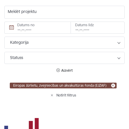
Meklēt projektu
Datums no
Datums līdz
Kategorija
Statuss
Aizvērt
Eiropas Jūrlietu, zvejniecības un akvakultūras fonda (EJZAF)
Notīrīt filtrus