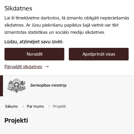
Pāriet uz lapas saturu
Sīkdatnes
Spied
lai meklētu
Enter
Lai šī tīmekļvietne darbotos, tā izmanto obligāti nepieciešamās
sīkdatnes. Ar Jūsu piekrišanu papildus šajā vietnē var tikt
izmantotas statistikas un sociālo mediju sīkdatnes.
Lūdzu, atzīmējiet savu izvēli:
Noraidīt
Apstiprināt visas
Pārvaldīt sīkdatnes
Sākums
Par mums
Projekti
Projekti