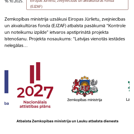
Eiropas Jūrlietu, zvejniecības un akvakultūras fonda
16.10.2025.
(EJZAF)
Zemkopības ministrija uzsākusi Eiropas Jūrlietu, zvejniecības
un akvakultūras fonda (EJZAF) atbalsta pasākumā “Kontrole
un noteikumu izpilde” ietvaros apstiprinātā projekta
īstenošanu. Projekta nosaukums: “Latvijas vienotās iestādes
nelegālas…