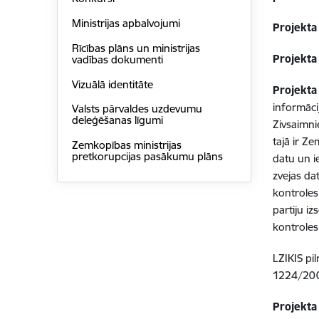
Ministrijas apbalvojumi
Projekta
Rīcības plāns un ministrijas
Projekta
vadības dokumenti
Vizuālā identitāte
Projekta
informāci
Valsts pārvaldes uzdevumu
deleģēšanas līgumi
Zivsaimni
tajā ir Z
Zemkopības ministrijas
pretkorupcijas pasākumu plāns
datu un i
zvejas da
kontroles
partiju i
kontroles
LZIKIS pi
1224/200
Projekta