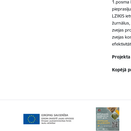
1.posma ī
pieprasīj
LZIKIS ie
žurnālus,
zvejas pr
zvejas ko
efektivitā
Projekta
Kopējā p