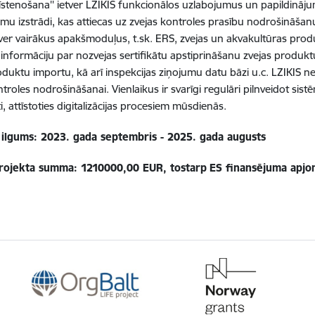
stenošana'' ietver LZIKIS funkcionālos uzlabojumus un papildināj
umu izstrādi, kas attiecas uz zvejas kontroles prasību nodrošināšanu,
tver vairākus apakšmoduļus, t.sk. ERS, zvejas un akvakultūras prod
 informāciju par nozvejas sertifikātu apstiprināšanu zvejas produ
oduktu importu, kā arī inspekcijas ziņojumu datu bāzi u.c. LZIKIS ne
ntroles nodrošināšanai. Vienlaikus ir svarīgi regulāri pilnveidot sis
ti, attīstoties digitalizācijas procesiem mūsdienās.
 ilgums: 2023. gada septembris - 2025. gada augusts
rojekta summa: 1210000,00 EUR, tostarp
ES finansējuma apjo