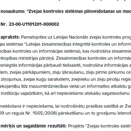
 nosaukums: “
Zvejas kontroles sistēmas pilnveidošanas un mo
 Nr.
23-00-U1101201-000002
 apraksts:
Pamatojoties uz Latvijas Nacionālo zvejas kontroles p
jas sistēmas "Latvijas zivsaimniecības integrētā kontroles un infor
ecības kontroles un informācijas sistēma), kas nodrošina zivsaim
emkopības ministrijas pārziņā. Zivsaimniecības kontroles un informā
esniegtās informācijas pārbaudi tiešsaistē, nodrošina informācijas
tiem, zvejas pārkāpumiem, zivju izkraušanu, zivju pirmo pirkumu c
 ziņojumus, zvejas kuģu sarakstiem, zvejnieku un zivju pircēju reģi
zsekojamību līdz mazumtirdzniecības vietai un informatīvo atbalstu 
 institūciju vajadzībām, kā arī nepieciešamo atskaišu sagatavošanu 
lnveidošana ir nepieciešama, lai nodrošinātu prasības saistībā ar Zv
9 un regula Nr. 1005/2008) pārskatīšanu un to grozījumu īsteno
 mērķis un sagaidāmie rezultāti:
Projekts ''Zvejas kontroles sis