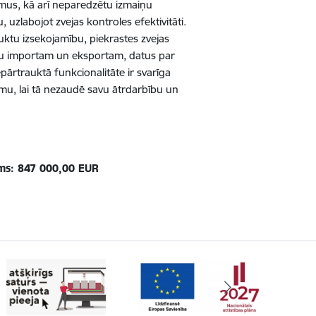
umus, kā arī neparedzētu izmaiņu
 uzlabojot zvejas kontroles efektivitāti.
uktu izsekojamību, piekrastes zvejas
ktu importam un eksportam, datus par
pārtrauktā funkcionalitāte ir svarīga
tēmu, lai tā nezaudē savu ātrdarbību un
ms:
847 000,00
EUR