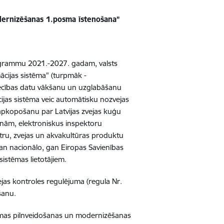
dernizēšanas 1.posma īstenošana
”
rogrammu 2021.-2027. gadam, valsts
mācijas sistēma" (turpmāk -
niecības datu vākšanu un uzglabāšanu
cijas sistēma veic automātisku nozvejas
 apkopošanu par Latvijas zvejas kuģu
enām, elektroniskus inspektoru
stru, zvejas un akvakultūras produktu
gan nacionālo, gan Eiropas Savienības
sistēmas lietotājiem.
ejas kontroles regulējuma (regula Nr.
šanu.
tēmas pilnveidošanas un modernizēšanas