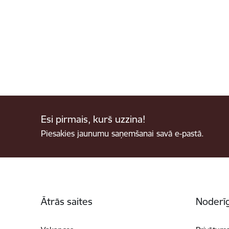
Esi pirmais, kurš uzzina!
Piesakies jaunumu saņemšanai savā e-pastā.
Kājene
Ātrās saites
Noderīg