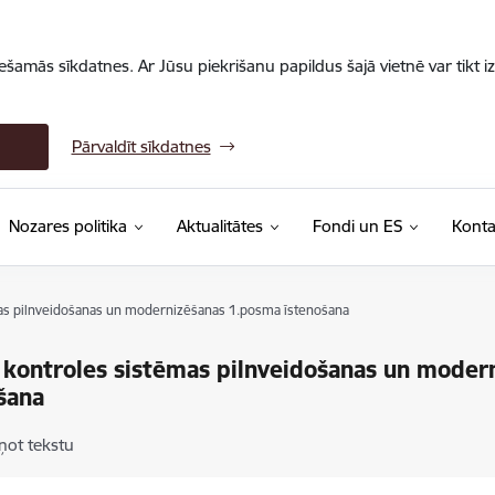
iešamās sīkdatnes. Ar Jūsu piekrišanu papildus šajā vietnē var tikt i
Pārvaldīt sīkdatnes
Nozares politika
Aktualitātes
Fondi un ES
Konta
mas pilnveidošanas un modernizēšanas 1.posma īstenošana
 kontroles sistēmas pilnveidošanas un mode
šana
ņot tekstu