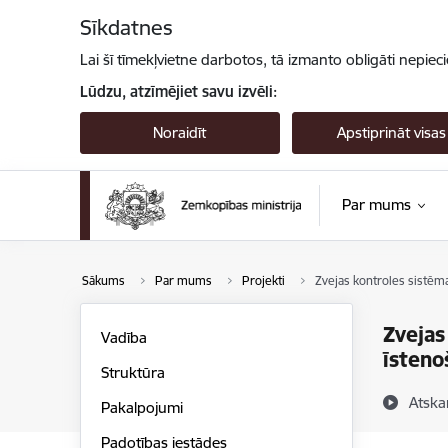
Pāriet uz lapas saturu
Sīkdatnes
Lai šī tīmekļvietne darbotos, tā izmanto obligāti nepiec
Lūdzu, atzīmējiet savu izvēli:
Noraidīt
Apstiprināt visas
Par mums
Sākums
Par mums
Projekti
Zvejas kontroles sistē
Zvejas
Vadība
īsteno
Struktūra
Atska
Pakalpojumi
Padotības iestādes