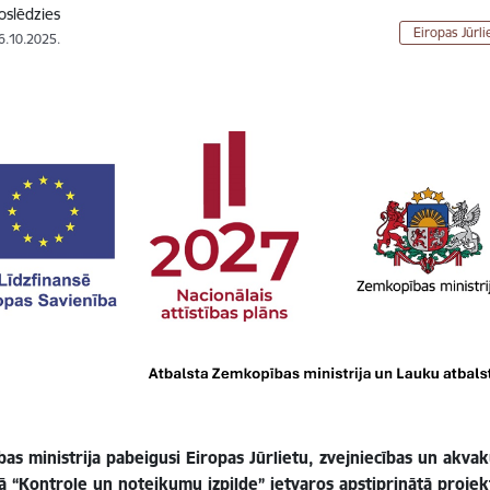
oslēdzies
Eiropas Jūrl
16.10.2025.
as ministrija pabeigusi Eiropas Jūrlietu, zvejniecības un akvak
 “Kontrole un noteikumu izpilde” ietvaros apstiprinātā projek