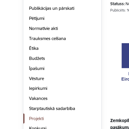
Statuss:
N
Publikācijas un pārskati
Publicēts: 
Pētījumi
Normatīvie akti
Trauksmes celšana
Ētika
Budžets
Īpašumi
Vēsture
Iepirkumi
Vakances
Starptautiskā sadarbība
Projekti
Zemkopīb
pasākumā
Konkursi