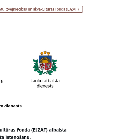
ietu, zvejniecības un akvakultūras fonda (EJZAF)
ultūras fonda (EJZAF) atbalsta
ta īstenošanu.