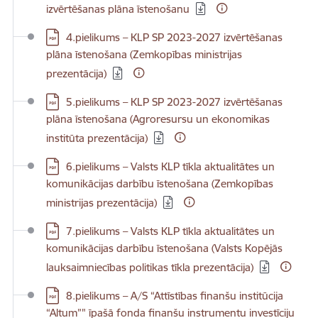
izvērtēšanas plāna īstenošanu
Lejupielādēt:
4.pielikums – KLP SP 2023-2027 izvērtēšanas
plāna īstenošana (Zemkopības ministrijas
prezentācija)
Lejupielādēt:
5.pielikums – KLP SP 2023-2027 izvērtēšanas
plāna īstenošana (Agroresursu un ekonomikas
institūta prezentācija)
Lejupielādēt:
6.pielikums – Valsts KLP tīkla aktualitātes un
komunikācijas darbību īstenošana (Zemkopības
ministrijas prezentācija)
Lejupielādēt:
7.pielikums – Valsts KLP tīkla aktualitātes un
komunikācijas darbību īstenošana (Valsts Kopējās
lauksaimniecības politikas tīkla prezentācija)
Lejupielādēt:
8.pielikums – A/S “Attīstības finanšu institūcija
“Altum”" īpašā fonda finanšu instrumentu investīciju