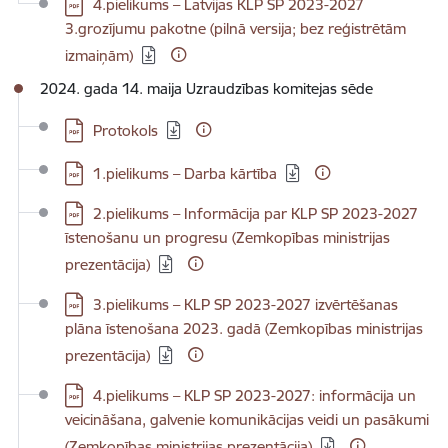
Lejupielādēt:
4.pielikums – Latvijas KLP SP 2023-2027
3.grozījumu pakotne (pilnā versija; bez reģistrētām
izmaiņām)
2024. gada 14. maija Uzraudzības komitejas sēde
Lejupielādēt:
Protokols
Lejupielādēt:
1.pielikums – Darba kārtība
Lejupielādēt:
2.pielikums – Informācija par KLP SP 2023-2027
īstenošanu un progresu (Zemkopības ministrijas
prezentācija)
Lejupielādēt:
3.pielikums – KLP SP 2023-2027 izvērtēšanas
plāna īstenošana 2023. gadā (Zemkopības ministrijas
prezentācija)
Lejupielādēt:
4.pielikums – KLP SP 2023-2027: informācija un
veicināšana, galvenie komunikācijas veidi un pasākumi
(Zemkopības ministrijas prezentācija)