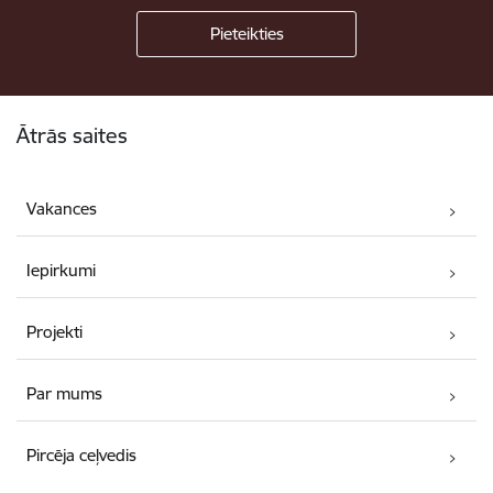
Kājene
Ātrās saites
Vakances
Iepirkumi
Projekti
Par mums
Pircēja ceļvedis