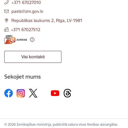
+371 67027010
E-pasts:
pasts@zm.gov.lv
Republikas laukums 2, Rīga, LV-1981
+371 67027512
Visi kontakti
Sekojiet mums
© 2026 Zemkopības ministrija, publicētā satura visas tiesības aizsargātas.