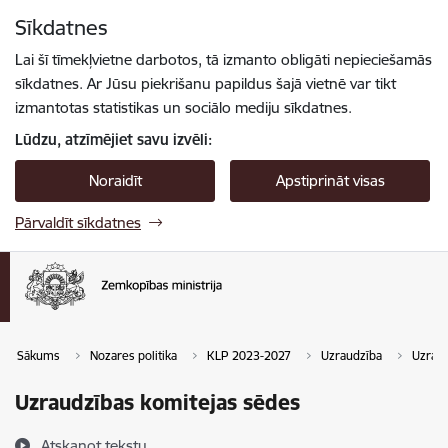
Pāriet uz lapas saturu
Sīkdatnes
Spied
lai meklētu
Enter
Lai šī tīmekļvietne darbotos, tā izmanto obligāti nepieciešamās
sīkdatnes. Ar Jūsu piekrišanu papildus šajā vietnē var tikt
izmantotas statistikas un sociālo mediju sīkdatnes.
Lūdzu, atzīmējiet savu izvēli:
Noraidīt
Apstiprināt visas
Pārvaldīt sīkdatnes
Sākums
Nozares politika
KLP 2023-2027
Uzraudzība
Uzraud
Uzraudzības komitejas sēdes
Atskaņot tekstu