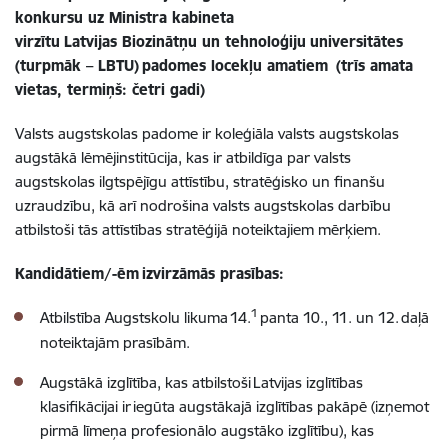
konkursu uz Ministra kabineta
virzītu
Latvijas
Biozinātņu un tehnoloģiju
universitātes
(turpmāk – LBTU)
padomes locekļu
amatiem
(trīs amata
vietas, termiņš: četri gadi)
Valsts augstskolas padome ir koleģiāla valsts augstskolas
augstākā lēmējinstitūcija, kas ir atbildīga par valsts
augstskolas ilgtspējīgu attīstību, stratēģisko un finanšu
uzraudzību, kā arī nodrošina valsts augstskolas darbību
atbilstoši tās attīstības stratēģijā noteiktajiem mērķiem.
Kandidātiem
/-ēm
izvirzāmās prasības
:
1
Atbilstība Augstskolu likuma
14.
panta 10., 11. un 12. daļā
noteiktajām prasībām.
Augstākā izglītība, kas atbilstoši
Latvijas izglītības
klasifikācijai ir
iegūta augstākajā izglītības pakāpē (izņemot
pirmā līmeņa profesionālo augstāko izglītību), kas