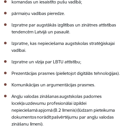
komandas un iesaistīto pušu vadībā;
pārmaiņu vadības pieredze.
Izpratne par augstākās izglītības un zinātnes attīstības
tendencēm Latvijā un pasaulē.
Izpratne, kas nepieciešama augstskolas stratēģiskajai
vadībai.
Izpratne un vīzija par LBTU attīstību;
Prezentācijas prasmes (pielietojot digitālās tehnoloģijas).
Komunikācijas un argumentācijas prasmes.
Angļu valodas zināšanas augstskolas padomes
locekļa uzdevumu profesionālai izpildei
nepieciešamā apjomā (B.2 līmenis) (lūdzam pieteikuma
dokumentos norādīt pašvērtējumu par angļu valodas
zināšanu līmeni).