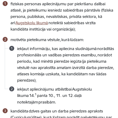
fiziskas personas apliecinājumu par piekrišanu dalībai
atlasē, ja pieteikumu iesniedz sabiedrības pārstāvis (fiziska
persona, publiskas, nevalstiskas, privāta sektora, kā
arī
Augstskolu likumā
noteiktā sabiedrības virzīta
kandidāta institūcija vai organizācija);
motivēta pieteikuma vēstule,
kurā
lūdzam:
iekļaut informāciju, kas apliecina sludinājumā
norādītās
profesionālās un vadības pieredzes esamību
,
norādot
periodu, kad minētā pieredze iegūta
(ja pieteikuma
vēstulē nav aprakstīta amatam izvirzītā darba pieredze,
atlases komisija uzskata, ka kandidātam nav šādas
pieredzes);
iekļaut apliecinājumu atbilstībai
Augstskolu
1
likuma
14.
panta 10., 11. un 12.
daļā
noteiktajām
prasībām.
kandidāta dzīves gaitas un darba pieredzes apraksts
(Curriculum Vitae), kurā lūdzam norādīt pašvērtējumu par