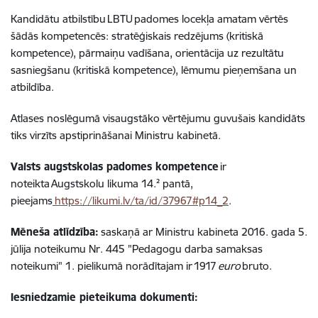
Kandidātu atbilstību LBTU padomes locekļa amatam vērtēs
šādās kompetencēs: stratēģiskais redzējums (kritiskā
kompetence), pārmaiņu vadīšana, orientācija uz rezultātu
sasniegšanu (kritiskā kompetence), lēmumu pieņemšana un
atbildība.
Atlases noslēgumā visaugstāko vērtējumu guvušais kandidāts
tiks virzīts apstiprināšanai Ministru kabinetā.
Valsts augstskolas padomes kompetence
ir
noteikta
Augstskolu likuma 14.² pantā,
pieejams
https://likumi.lv/ta/id/37967#p14_2
.
Mēneša atlīdzība:
saskaņā ar Ministru kabineta 2016. gada 5.
jūlija noteikumu Nr. 445 "Pedagogu darba samaksas
noteikumi" 1. pielikumā norādītajam ir 1917
euro
bruto.
Iesniedzamie pieteikuma dokumenti: