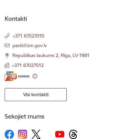
Kontakti
+371 67027010
E-pasts:
pasts@zm.gov.lv
Republikas laukums 2, Rīga, LV-1981
+371 67027512
Visi kontakti
Sekojiet mums