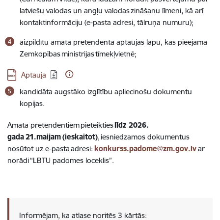
latviešu valodas un angļu valodas zināšanu līmeni, kā arī
kontaktinformāciju (e-pasta adresi, tālruņa numuru);
aizpildītu amata pretendenta aptaujas lapu, kas pieejama
Zemkopības ministrijas tīmekļvietnē;
Lejupielādēt:
Aptauja
kandidāta augstāko izglītību apliecinošu dokumentu
kopijas.
Amata pretendentiem pieteikties
līdz 2026.
gada
21.maijam
(ieskaitot)
, iesniedzamos dokumentus
nosūtot uz e-pasta adresi:
konkurss.padome@zm.gov.lv
ar
norādi “LBTU padomes loceklis”.
Informējam, ka atlase noritēs 3 kārtās: