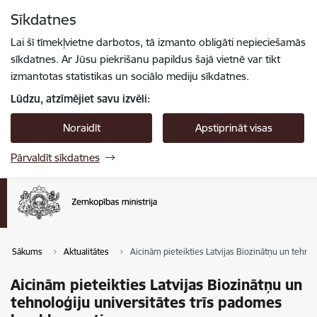
Pāriet uz lapas saturu
Sīkdatnes
Spied
lai meklētu
Enter
Lai šī tīmekļvietne darbotos, tā izmanto obligāti nepieciešamās
sīkdatnes. Ar Jūsu piekrišanu papildus šajā vietnē var tikt
izmantotas statistikas un sociālo mediju sīkdatnes.
Lūdzu, atzīmējiet savu izvēli:
Noraidīt
Apstiprināt visas
Pārvaldīt sīkdatnes
Sākums
Aktualitātes
Aicinām pieteikties Latvijas Biozinātņu un tehno
Aicinām pieteikties Latvijas Biozinātņu un
tehnoloģiju universitātes trīs padomes