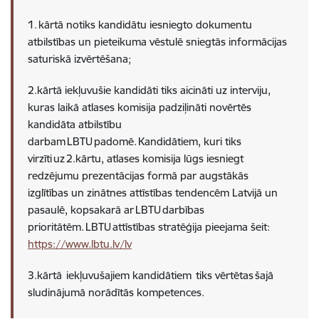
1. kārtā notiks kandidātu iesniegto dokumentu
atbilstības un pieteikuma vēstulē sniegtās informācijas
saturiskā izvērtēšana;
2.kārtā iekļuvušie kandidāti tiks aicināti uz interviju,
kuras laikā atlases komisija padziļināti novērtēs
kandidāta atbilstību
darbam LBTU padomē. Kandidātiem, kuri tiks
virzīti uz 2.kārtu, atlases komisija lūgs iesniegt
redzējumu prezentācijas formā par augstākās
izglītības un zinātnes attīstības tendencēm Latvijā un
pasaulē, kopsakarā ar LBTU darbības
prioritātēm
. LBTU attīstības stratēģija pieejama šeit:
https://www.lbtu.lv/lv
3.kārtā iekļuvušajiem k
andidātiem tiks vērtētas šajā
sludinājumā norādītās kompetences.