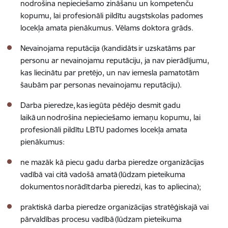
nodrošina nepieciešamo zināšanu un kompetenču
kopumu, lai profesionāli pildītu augstskolas padomes
locekļa amata pienākumus. Vēlams doktora grāds.
Nevainojama reputācija (kandidāts
ir uzskatāms par
personu ar nevainojamu reputāciju, ja nav pierādījumu,
kas liecinātu par pretējo, un nav iemesla pamatotām
šaubām par personas nevainojamu reputāciju
).
Darba pieredze, kas iegūta pēdējo desmit gadu
laikā un nodrošina nepieciešamo iemaņu kopumu, lai
profesionāli pildītu LBTU padomes locekļa amata
pienākumus:
ne mazāk kā piecu gadu darba pieredze organizācijas
vadībā vai citā vadošā amatā
(lūdzam pieteikuma
dokumentos norādīt darba pieredzi, kas to apliecina)
;
praktiskā darba pieredze organizācijas stratēģiskajā vai
pārvaldības procesu vadībā
(lūdzam pieteikuma