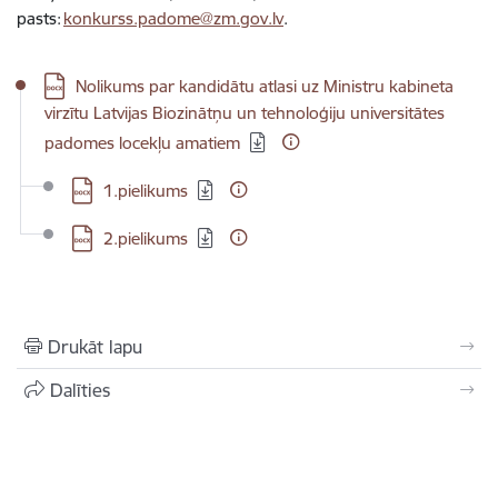
pasts:
konkurss.padome@zm.gov.lv
.
Lejupielādēt:
Nolikums par kandidātu atlasi uz Ministru kabineta
virzītu Latvijas Biozinātņu un tehnoloģiju universitātes
padomes locekļu amatiem
Lejupielādēt:
1.pielikums
Lejupielādēt:
2.pielikums
Drukāt lapu
Dalīties