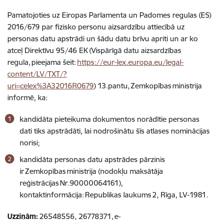
Pamatojoties uz Eiropas Parlamenta un Padomes regulas (ES)
2016/679 par fizisko personu aizsardzību attiecībā uz
personas datu apstrādi un šādu datu brīvu apriti un ar ko
atceļ Direktīvu 95/46 EK (Vispārīgā datu aizsardzības
regula,
pieejama šeit:
https://eur-lex.europa.eu/legal-
content/LV/TXT/?
uri=celex%3A32016R0679
) 13.pantu, Zemkopības ministrija
informē, ka:
kandidāta pieteikuma dokumentos norādītie personas
dati tiks apstrādāti, lai nodrošinātu šīs atlases nominācijas
norisi;
kandidāta personas datu apstrādes pārzinis
ir Zemkopības ministrija (nodokļu maksātāja
reģistrācijas Nr.90000064161),
kontaktinformācija: Republikas laukums 2, Rīga, LV-1981.
Uzziņām:
26548556, 26778371,
e-