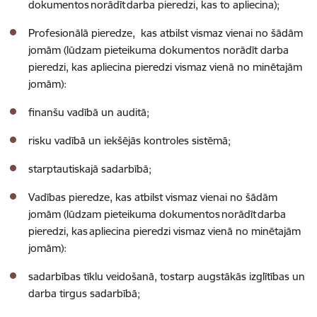
dokumentos norādīt darba pieredzi, kas to apliecina)
;
Profesionālā pieredze, kas atbilst vismaz vienai no šādām
jomām
(lūdzam pieteikuma dokumentos norādīt darba
pieredzi, kas apliecina pieredzi vismaz vienā no minētajām
jomām):
finanšu vadībā un auditā;
risku vadībā un iekšējās kontroles sistēmā;
starptautiskajā sadarbībā;
Vadības pieredze,
kas atbilst vismaz vienai no šādām
jomām
(lūdzam pieteikuma dokumentos norādīt darba
pieredzi, kas apliecina pieredzi vismaz vienā no minētajām
jomām):
sadarbības tīklu veidošanā, tostarp augstākās izglītības un
darba tirgus sadarbībā;