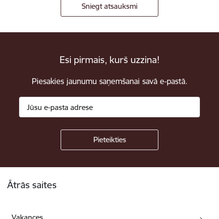
Sniegt atsauksmi
Esi pirmais, kurš uzzina!
Piesakies jaunumu saņemšanai savā e-pastā.
Kājene
Ātrās saites
Vakances