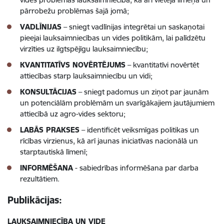
pārrobežu problēmas šajā jomā;
VADLĪNIJAS
– sniegt vadlīnijas integrētai un saskaņotai
pieejai lauksaimniecības un vides politikām, lai palīdzētu
virzīties uz ilgtspējīgu lauksaimniecību;
KVANTITATĪVS NOVĒRTĒJUMS
– kvantitatīvi novērtēt
attiecības starp lauksaimniecību un vidi;
KONSULTĀCIJAS
– sniegt padomus un ziņot par jaunām
un potenciālām problēmām un svarīgākajiem jautājumiem
attiecībā uz agro-vides sektoru;
LABĀS PRAKSES
– identificēt veiksmīgas politikas un
rīcības virzienus, kā arī jaunas iniciatīvas nacionālā un
starptautiskā līmenī;
INFORMĒŠANA
- sabiedrības informēšana par darba
rezultātiem.
Publikācijas:
LAUKSAIMNIECĪBA UN VIDE