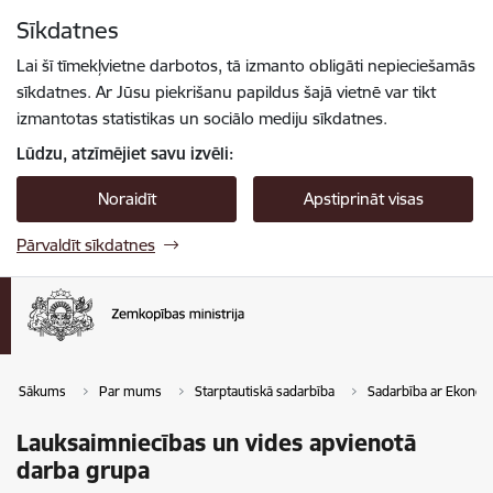
Pāriet uz lapas saturu
Sīkdatnes
Spied
lai meklētu
Enter
Lai šī tīmekļvietne darbotos, tā izmanto obligāti nepieciešamās
sīkdatnes. Ar Jūsu piekrišanu papildus šajā vietnē var tikt
izmantotas statistikas un sociālo mediju sīkdatnes.
Lūdzu, atzīmējiet savu izvēli:
Noraidīt
Apstiprināt visas
Pārvaldīt sīkdatnes
Sākums
Par mums
Starptautiskā sadarbība
Sadarbība ar Ekonomi
Lauksaimniecības un vides apvienotā
darba grupa