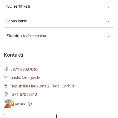
ISO sertifikāti
Lapas karte
Sīkdatņu izvēles maiņa
Kontakti
+371 67027010
E-pasts:
pasts@zm.gov.lv
Republikas laukums 2, Rīga, LV-1981
+371 67027512