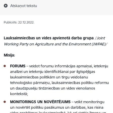
Atskaņot tekstu
Publicēts: 22.12.2022.
Lauksaimniecības un vides apvienotā darba grupa
/
Joint
Working Party on Agriculture and the Environment (JWPAE)/
Misija:
FORUMS
– veidot forumu informācijas apmaiņai, ietekmju
analīzei un ietekmju identificēšanai par ilgtspējīgas
lauksaimniecības politikām un tirgu veidošanu
tehnoloģisko pārmaiņu, lauksaimniecības politiku reformu
un daudzpusēju tirdzniecības un vides vienošanos
kontekstā;
MONITORINGS UN NOVĒRTĒJUMS
– veikt monitoringu
un novērtēt politiku pasākumus un darbības, kas risina
vides problēmas lauksaimniecībā, kā arī vietēja līmeņa un