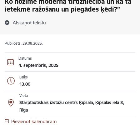
Ko nozīmē moderna tirdzniecība un kā tā
ietekmē ražošanu un piegādes ķēdi?”
Atskaņot tekstu
Publicēts: 29.08.2025.
Datums
4. septembris, 2025
Laiks
13.00
Vieta
Starptautiskais izstāžu centrs Ķīpsalā, Ķīpsalas iela 8,
Rīga
Pievienot kalendāram