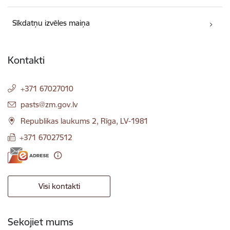
Sīkdatņu izvēles maiņa
Kontakti
+371 67027010
E-pasts:
pasts@zm.gov.lv
Republikas laukums 2, Rīga, LV-1981
+371 67027512
Visi kontakti
Sekojiet mums