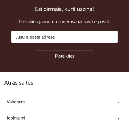
Esi pirmais, kurš uzzina!
Piesakies jaunumu saņemšanai savā e-pastā.
Kājene
Ātrās saites
Vakances
Iepirkumi