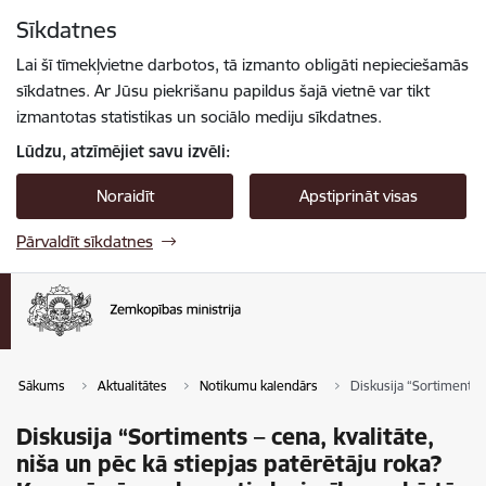
Pāriet uz lapas saturu
Sīkdatnes
Spied
lai meklētu
Enter
Lai šī tīmekļvietne darbotos, tā izmanto obligāti nepieciešamās
sīkdatnes. Ar Jūsu piekrišanu papildus šajā vietnē var tikt
izmantotas statistikas un sociālo mediju sīkdatnes.
Lūdzu, atzīmējiet savu izvēli:
Noraidīt
Apstiprināt visas
Pārvaldīt sīkdatnes
Sākums
Aktualitātes
Notikumu kalendārs
Diskusija “Sortiments 
Diskusija “Sortiments – cena, kvalitāte,
niša un pēc kā stiepjas patērētāju roka?