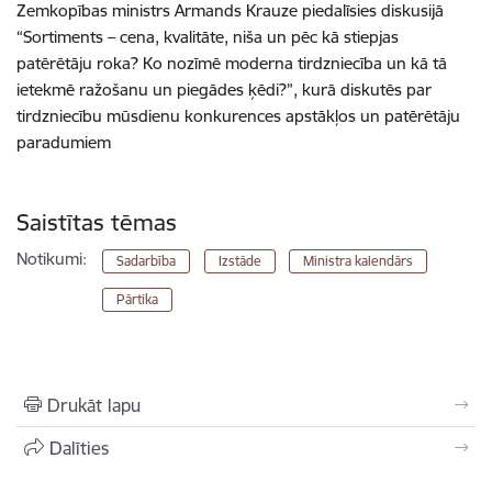
Zemkopības ministrs Armands Krauze piedalīsies diskusijā
“Sortiments – cena, kvalitāte, niša un pēc kā stiepjas
patērētāju roka? Ko nozīmē moderna tirdzniecība un kā tā
ietekmē ražošanu un piegādes ķēdi?”, kurā diskutēs par
tirdzniecību mūsdienu konkurences apstākļos un patērētāju
paradumiem
Saistītas tēmas
Notikumi:
Sadarbība
Izstāde
Ministra kalendārs
Pārtika
Drukāt lapu
Dalīties