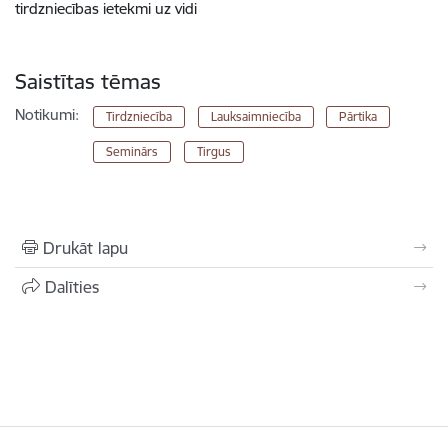
tirdzniecības ietekmi uz vidi
Saistītas tēmas
Notikumi:
Tirdzniecība
Lauksaimniecība
Pārtika
Seminārs
Tirgus
Drukāt lapu
Dalīties