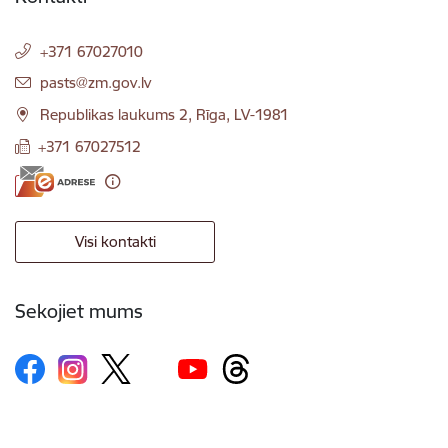
+371 67027010
E-pasts:
pasts@zm.gov.lv
Republikas laukums 2, Rīga, LV-1981
+371 67027512
Visi kontakti
Sekojiet mums