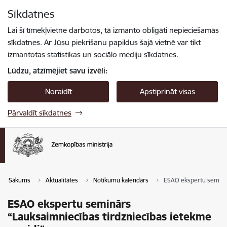
Pāriet uz lapas saturu
Sīkdatnes
Spied
lai meklētu
Enter
Lai šī tīmekļvietne darbotos, tā izmanto obligāti nepieciešamās
sīkdatnes. Ar Jūsu piekrišanu papildus šajā vietnē var tikt
izmantotas statistikas un sociālo mediju sīkdatnes.
Lūdzu, atzīmējiet savu izvēli:
Noraidīt
Apstiprināt visas
Pārvaldīt sīkdatnes
Sākums
Aktualitātes
Notikumu kalendārs
ESAO ekspertu seminār
ESAO ekspertu seminārs
“Lauksaimniecības tirdzniecības ietekme