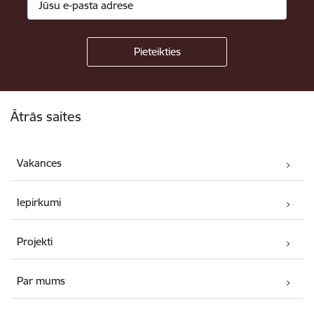
Kājene
Ātrās saites
Vakances
Iepirkumi
Projekti
Par mums