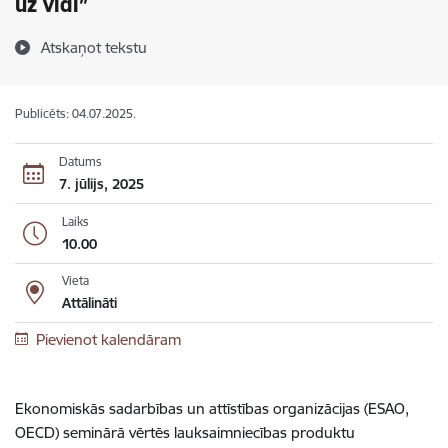
uz vidi”
Atskaņot tekstu
Publicēts: 04.07.2025.
Datums
7. jūlijs, 2025
Laiks
10.00
Vieta
Attālināti
Pievienot kalendāram
Ekonomiskās sadarbības un attīstības organizācijas (ESAO,
OECD) seminārā vērtēs lauksaimniecības produktu