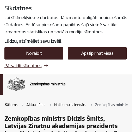
Pāriet uz lapas saturu
Sīkdatnes
Spied
lai meklētu
Enter
Lai šī tīmekļvietne darbotos, tā izmanto obligāti nepieciešamās
sīkdatnes. Ar Jūsu piekrišanu papildus šajā vietnē var tikt
izmantotas statistikas un sociālo mediju sīkdatnes.
Lūdzu, atzīmējiet savu izvēli:
Noraidīt
Apstiprināt visas
Pārvaldīt sīkdatnes
Sākums
Aktualitātes
Notikumu kalendārs
Zemkopības ministrs Di
Zemkopības ministrs Didzis Šmits,
Latvijas Zinātņu akadēmijas prezidents