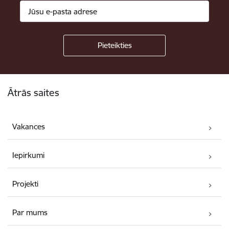
Kājene
Ātrās saites
Vakances
Iepirkumi
Projekti
Par mums