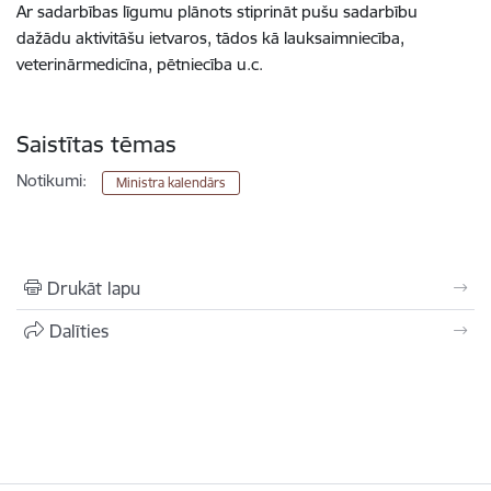
Ar sadarbības līgumu
plānots stiprināt pušu sadarbību
dažādu aktivitāšu ietvaros, tādos kā lauksaimniecība,
veterinārmedicīna, pētniecība u.c.
Saistītas tēmas
Notikumi:
Ministra kalendārs
Drukāt lapu
Dalīties