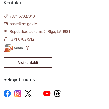
Kontakti
+371 67027010
E-pasts:
pasts@zm.gov.lv
Republikas laukums 2, Rīga, LV-1981
+371 67027512
Visi kontakti
Sekojiet mums