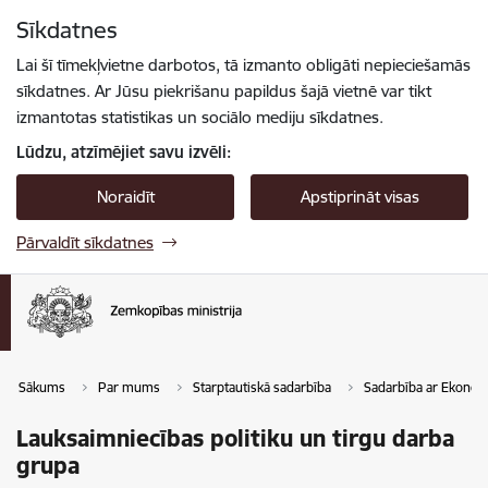
Pāriet uz lapas saturu
Sīkdatnes
Spied
lai meklētu
Enter
Lai šī tīmekļvietne darbotos, tā izmanto obligāti nepieciešamās
sīkdatnes. Ar Jūsu piekrišanu papildus šajā vietnē var tikt
izmantotas statistikas un sociālo mediju sīkdatnes.
Lūdzu, atzīmējiet savu izvēli:
Noraidīt
Apstiprināt visas
Pārvaldīt sīkdatnes
Sākums
Par mums
Starptautiskā sadarbība
Sadarbība ar Ekonomi
Lauksaimniecības politiku un tirgu darba
grupa