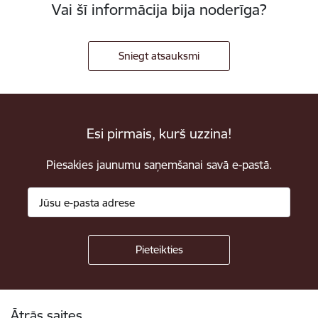
Vai šī informācija bija noderīga?
Sniegt atsauksmi
Esi pirmais, kurš uzzina!
Piesakies jaunumu saņemšanai savā e-pastā.
Kājene
Ātrās saites