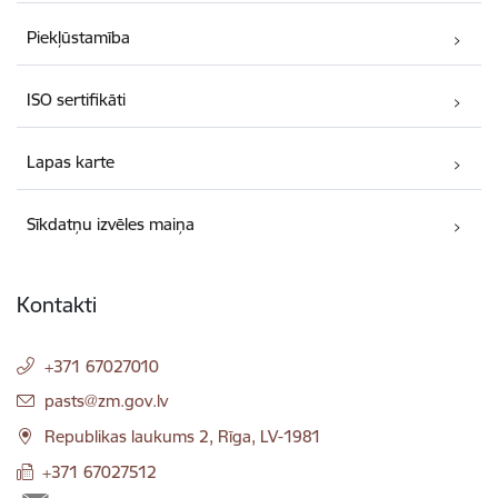
Piekļūstamība
ISO sertifikāti
Lapas karte
Sīkdatņu izvēles maiņa
Kontakti
+371 67027010
E-pasts:
pasts@zm.gov.lv
Republikas laukums 2, Rīga, LV-1981
+371 67027512