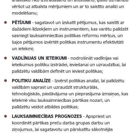
vēršot uz atbalsta mērījumiem un ar to saistīto analīzi un
modelēšanu;
PĒTĪJUMI
- sagatavot un izskatīt pētījumus, kas saistīti ar
dažādiem līdzekļiem un instrumentiem, kas varētu palīdzēt
sasniegt lauksaimniecības politikas reformu mērķus, un
šajos pētījumos izvērtēt politikas instrumentu efektivitāti
un ietekmi;
VADLĪNIJAS UN IETEIKUMI
- nodrošināt vadlīnijas vai
ieteikumus politiku izstrādei, ieviešanai un uzraudzībai, lai
palīdzētu valdībām definēt un ieviest politikas;
POLITIKU ANALĪZE
- Izvērst politikas analīzi, lai palīdzētu
valdībām saprast un uzraudzīt strukturālās,
tehnoloģiskās, piedāvājuma un pieprasījuma izmaiņas, kas
ietekmē visu lauksaimniecības pārtikas nozari, un
palīdzētu veidot atbildes politikas;
LAUKSAIMNIECĪBAS PROGNOZES
- Apspriest un
koordinēt pārtikas preču darba grupas darbu un
ziņojumus, lai sagatavotu un pārskatītu sākotnējās