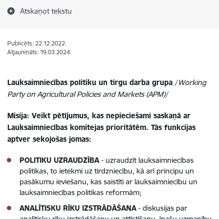
Atskaņot tekstu
Publicēts: 22.12.2022.
Atjaunināts: 19.03.2024.
Lauksaimniecības politiku un tirgu darba grupa
/
Working
Party on Agricultural Policies and Markets (APM)
/
Misija: Veikt pētījumus, kas nepieciešami saskaņā ar
Lauksaimniecības komitejas prioritātēm. Tās funkcijas
aptver sekojošas jomas:
POLITIKU UZRAUDZĪBA
- uzraudzīt lauksaimniecības
politikas, to ietekmi uz tirdzniecību, kā arī principu un
pasākumu ieviešanu, kas saistīti ar lauksaimniecību un
lauksaimniecības politikas reformām;
ANALĪTISKU RĪKU IZSTRĀDĀŠANA
- diskusijas par
analītisku rīku izstrādāšanu un attīstīšanu, īpašu uzmanību