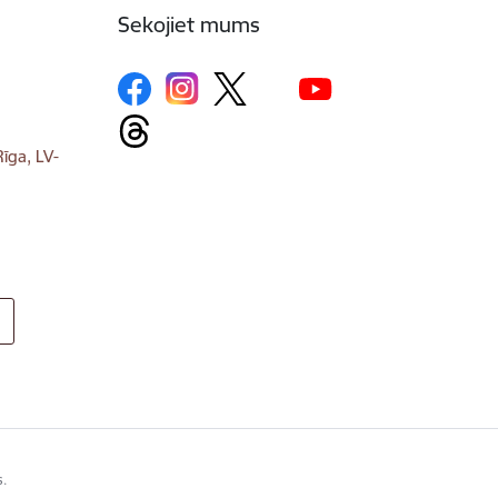
Sekojiet mums
īga, LV-
s.