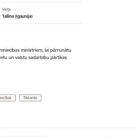
Vieta
Tallina (Igaunija)
mniecības ministriem, lai pārrunātu
etu un valstu sadarbību pārtikas
tiecības
Tikšanās