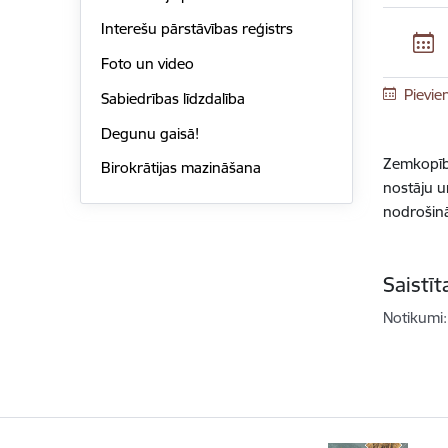
Interešu pārstāvības reģistrs
Foto un video
Pievie
Sabiedrības līdzdalība
Degunu gaisā!
Zemkopība
Birokrātijas mazināšana
nostāju u
nodrošinā
Saistī
Notikumi: