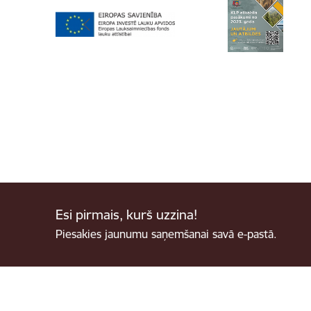
Esi pirmais, kurš uzzina!
Piesakies jaunumu saņemšanai savā e-pastā.
Kājene