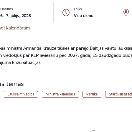
Datums
Laiks
6.–7. jūlijs, 2025
Visu dienu
not kalendāram
s ministrs Armands Krauze tiksies ar pārējo Baltijas valstu lauksai
n viedokļus par KLP ieviešanu pēc 2027. gada, ES daudzgadu budž
jumā krīžu situācijās
tas tēmas
Lauksaimniecība
Ministra kalendārs
Pārtika
Starpvalstu at