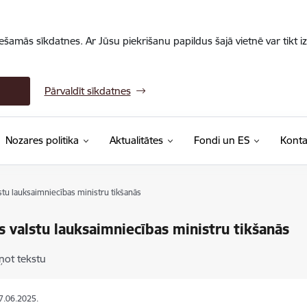
iešamās sīkdatnes. Ar Jūsu piekrišanu papildus šajā vietnē var tikt i
Pārvaldīt sīkdatnes
Nozares politika
Aktualitātes
Fondi un ES
Konta
lstu lauksaimniecības ministru tikšanās
as valstu lauksaimniecības ministru tikšanās
ņot tekstu
27.06.2025.