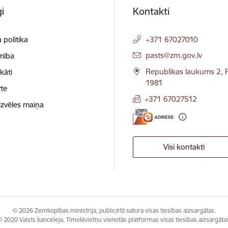
i
Kontakti
 politika
+371 67027010
E-pasts:
pasts@zm.gov.lv
mība
Republikas laukums 2, R
ikāti
1981
te
+371 67027512
izvēles maiņa
Visi kontakti
© 2026 Zemkopības ministrija, publicētā satura visas tiesības aizsargātas.
 2020 Valsts kanceleja, Tīmekļvietņu vienotās platformas visas tiesības aizsargāta