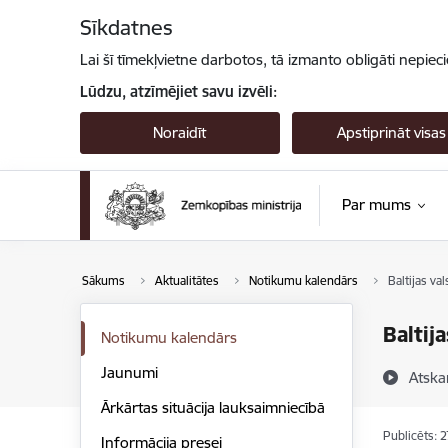
Pāriet uz lapas saturu
Sīkdatnes
Lai šī tīmekļvietne darbotos, tā izmanto obligāti nepiec
Lūdzu, atzīmējiet savu izvēli:
Noraidīt
Apstiprināt visas
Par mums
Sākums
Aktualitātes
Notikumu kalendārs
Baltijas va
Baltij
Notikumu kalendārs
Jaunumi
Atska
Ārkārtas situācija lauksaimniecībā
Publicēts: 
Informācija presei