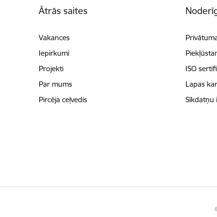
Ātrās saites
Noderīg
Vakances
Privātuma
Iepirkumi
Piekļūsta
Projekti
ISO sertif
Par mums
Lapas kar
Pircēja ceļvedis
Sīkdatņu 
©