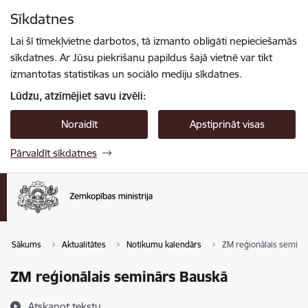
Pāriet uz lapas saturu
Sīkdatnes
Spied
lai meklētu
Enter
Lai šī tīmekļvietne darbotos, tā izmanto obligāti nepieciešamās
sīkdatnes. Ar Jūsu piekrišanu papildus šajā vietnē var tikt
izmantotas statistikas un sociālo mediju sīkdatnes.
Lūdzu, atzīmējiet savu izvēli:
Noraidīt
Apstiprināt visas
Pārvaldīt sīkdatnes
Sākums
Aktualitātes
Notikumu kalendārs
ZM reģionālais seminā
ZM reģionālais seminārs Bauskā
Atskaņot tekstu