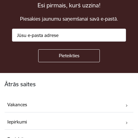
Esi pirmais, kurš uzzina!
Piesakies jaunumu saņemšanai savā e-pastā.
Kājene
Ātrās saites
Vakances
Iepirkumi