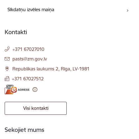
Sīkdatņu izvēles maiņa
Kontakti
+371 67027010
E-pasts:
pasts@zm.gov.lv
Republikas laukums 2, Rīga, LV-1981
+371 67027512
Visi kontakti
Sekojiet mums