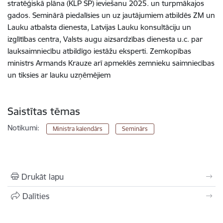
stratēģiskā plāna (KLP SP) ieviešanu 2025. un turpmākajos
gados. Seminārā piedalīsies un uz jautājumiem atbildēs ZM un
Lauku atbalsta dienesta, Latvijas Lauku konsultāciju un
izglītības centra, Valsts augu aizsardzības dienesta u.c. par
lauksaimniecību atbildīgo iestāžu eksperti. Zemkopības
ministrs Armands Krauze arī apmeklēs zemnieku saimniecības
un tiksies ar lauku uzņēmējiem
Saistītas tēmas
Notikumi:
Ministra kalendārs
Seminārs
Drukāt lapu
Dalīties