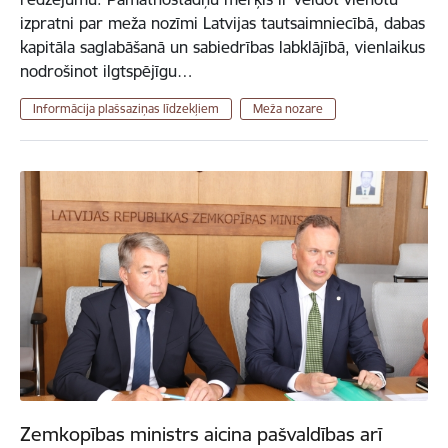
izpratni par meža nozīmi Latvijas tautsaimniecībā, dabas
kapitāla saglabāšanā un sabiedrības labklājībā, vienlaikus
nodrošinot ilgtspējīgu…
Informācija plašsaziņas līdzekļiem
Meža nozare
Zemkopības ministrs aicina pašvaldības arī