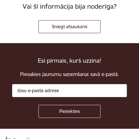
Vai šī informācija bija noderīga?
Sniegt atsauksmi
Esi pirmais, kurš uzzina!
Piesakies jaunumu saņemšanai savā e-pastā.
Kājene