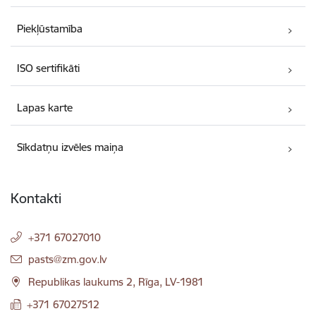
Piekļūstamība
ISO sertifikāti
Lapas karte
Sīkdatņu izvēles maiņa
Kontakti
+371 67027010
E-pasts:
pasts@zm.gov.lv
Republikas laukums 2, Rīga, LV-1981
+371 67027512