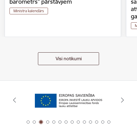
barometrs” pārstāvjiem
sa
at
Ministra kalendārs
g
M
Visi notikumi