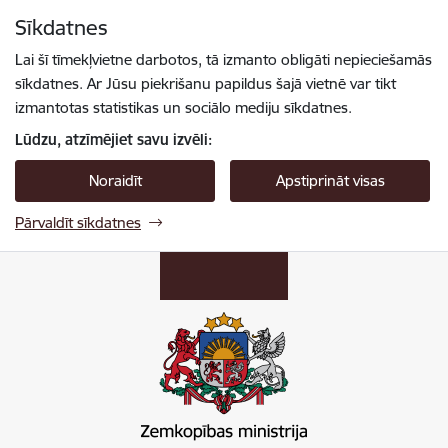
Pāriet uz lapas saturu
Sīkdatnes
Spied
lai meklētu
Enter
Lai šī tīmekļvietne darbotos, tā izmanto obligāti nepieciešamās
sīkdatnes. Ar Jūsu piekrišanu papildus šajā vietnē var tikt
izmantotas statistikas un sociālo mediju sīkdatnes.
Lūdzu, atzīmējiet savu izvēli:
Noraidīt
Apstiprināt visas
Pārvaldīt sīkdatnes
Zemkopības ministrija