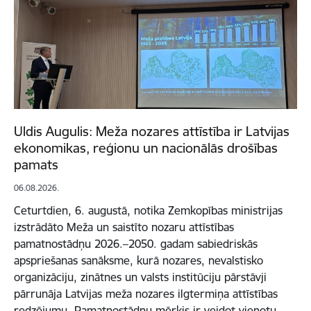
Uldis Augulis: Meža nozares attīstība ir Latvijas
ekonomikas, reģionu un nacionālās drošības
pamats
06.08.2026.
Ceturtdien, 6. augustā, notika Zemkopības ministrijas
izstrādāto Meža un saistīto nozaru attīstības
pamatnostādņu 2026.–2050. gadam sabiedriskās
apspriešanas sanāksme, kurā nozares, nevalstisko
organizāciju, zinātnes un valsts institūciju pārstāvji
pārrunāja Latvijas meža nozares ilgtermiņa attīstības
redzējumu. Pamatnostādņu mērķis ir veidot vienotu