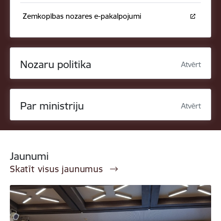
Zemkopības nozares e-pakalpojumi
Nozaru politika
Atvērt
Par ministriju
Atvērt
Jaunumi
Skatīt visus jaunumus