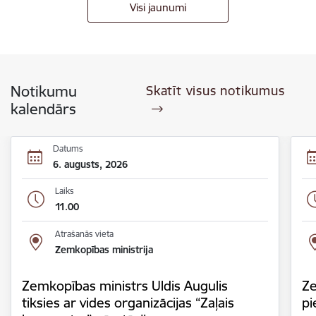
Visi jaunumi
Notikumu
Skatīt visus notikumus
kalendārs
Datums
6. augusts, 2026
Laiks
11.00
Atrašanās vieta
Zemkopības ministrija
Zemkopības ministrs Uldis Augulis
Ze
tiksies ar vides organizācijas “Zaļais
pi