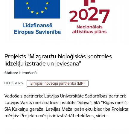
Projekts “Mizgraužu bioloģiskās kontroles
līdzekļu izstrāde un ieviešana”
Statuss:
Īstenošanā
07.05.2026.
Eiropas Inovāciju partnerība (EIP)
Vadošais partneris: Latvijas Universitāte Sadarbības partneri:
Latvijas Valsts mežzinātnes institūts "Silava"; SIA “Rīgas meži”;
SIA Kukaiņu garāža; Latvijas Meža īpašnieku biedrība Projekta
mērķis: Projekta mērķis ir izstrādāt efektīvus, videi…