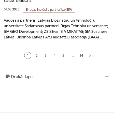
Statuss:
Īstenošanā
07.05.2026.
Eiropas Inovāciju partnerība (EIP)
Vadošais partneris: Latvijas Biozinātņu un tehnoloģiju
universitāte Sadarbības partneri: Rīgas Tehniskā universitāte;
SIA GEO Development; ZS Silvas; SIA MIKAITAS; SIA Sustinere
Latvija; Biedrība Latvijas Aitu audzētāju asociācija (LAAA) …
Lapošana
…
1
2
3
4
5
14
Pašreizējā lapa
Lapa
Lapa
Lapa
Lapa
Drukāt lapu