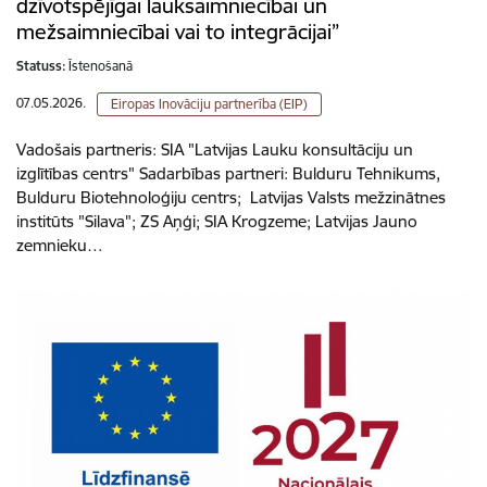
dzīvotspējīgai lauksaimniecībai un
mežsaimniecībai vai to integrācijai”
Statuss:
Īstenošanā
07.05.2026.
Eiropas Inovāciju partnerība (EIP)
Vadošais partneris: SIA "Latvijas Lauku konsultāciju un
izglītības centrs" Sadarbības partneri: Bulduru Tehnikums,
Bulduru Biotehnoloģiju centrs; Latvijas Valsts mežzinātnes
institūts "Silava"; ZS Aņģi; SIA Krogzeme; Latvijas Jauno
zemnieku…