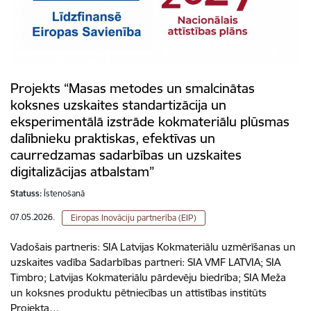
Projekts “Masas metodes un smalcinātas
koksnes uzskaites standartizācija un
eksperimentālā izstrāde kokmateriālu plūsmas
dalībnieku praktiskas, efektīvas un
caurredzamas sadarbības un uzskaites
digitalizācijas atbalstam”
Statuss:
Īstenošanā
07.05.2026.
Eiropas Inovāciju partnerība (EIP)
Vadošais partneris: SIA Latvijas Kokmateriālu uzmērīšanas un
uzskaites vadība Sadarbības partneri: SIA VMF LATVIA; SIA
Timbro; Latvijas Kokmateriālu pārdevēju biedrība; SIA Meža
un koksnes produktu pētniecības un attīstības institūts
Projekta…