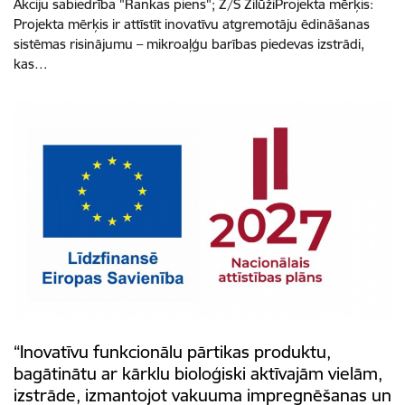
Akciju sabiedrība "Rankas piens"; Z/S ZilūžiProjekta mērķis:
Projekta mērķis ir attīstīt inovatīvu atgremotāju ēdināšanas
sistēmas risinājumu – mikroaļģu barības piedevas izstrādi,
kas…
“Inovatīvu funkcionālu pārtikas produktu,
bagātinātu ar kārklu bioloģiski aktīvajām vielām,
izstrāde, izmantojot vakuuma impregnēšanas un