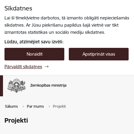
Pāriet uz lapas saturu
Sīkdatnes
Spied
lai meklētu
Enter
Lai šī tīmekļvietne darbotos, tā izmanto obligāti nepieciešamās
sīkdatnes. Ar Jūsu piekrišanu papildus šajā vietnē var tikt
izmantotas statistikas un sociālo mediju sīkdatnes.
Lūdzu, atzīmējiet savu izvēli:
Noraidīt
Apstiprināt visas
Pārvaldīt sīkdatnes
Sākums
Par mums
Projekti
Projekti