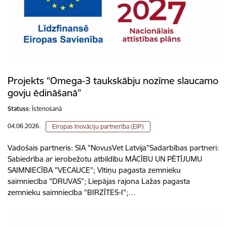
Projekts “Omega-3 taukskābju nozīme slaucamo
govju ēdināšanā”
Statuss:
Īstenošanā
04.06.2026.
Eiropas Inovāciju partnerība (EIP)
Vadošais partneris: SIA "NovusVet Latvija"Sadarbības partneri:
Sabiedrība ar ierobežotu atbildību MĀCĪBU UN PĒTĪJUMU
SAIMNIECĪBA "VECAUCE"; Vītiņu pagasta zemnieku
saimniecība "DRUVAS”; Liepājas rajona Lažas pagasta
zemnieku saimniecība "BIRZĪTES-I";…