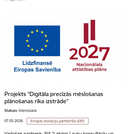
Projekts “Digitāla precīzās mēslošanas
plānošanas rīka izstrāde”
Statuss:
Īstenošanā
07.05.2026.
Eiropas Inovāciju partnerība (EIP)
Vadošais partneris: SIA "Latvijas Lauku konsultāciju un