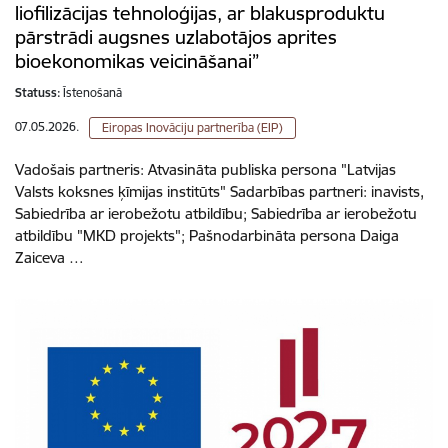
liofilizācijas tehnoloģijas, ar blakusproduktu
pārstrādi augsnes uzlabotājos aprites
bioekonomikas veicināšanai”
Statuss:
Īstenošanā
07.05.2026.
Eiropas Inovāciju partnerība (EIP)
Vadošais partneris: Atvasināta publiska persona "Latvijas
Valsts koksnes ķīmijas institūts" Sadarbības partneri: inavists,
Sabiedrība ar ierobežotu atbildību; Sabiedrība ar ierobežotu
atbildību "MKD projekts"; Pašnodarbināta persona Daiga
Zaiceva …