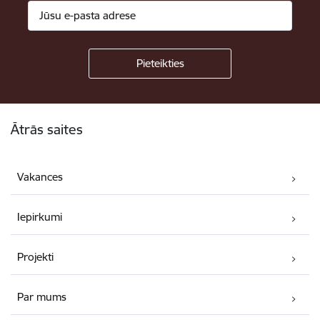
Kājene
Ātrās saites
Vakances
Iepirkumi
Projekti
Par mums