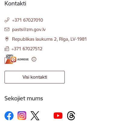
Kontakti
+371 67027010
E-pasts:
pasts@zm.gov.lv
Republikas laukums 2, Rīga, LV-1981
+371 67027512
Visi kontakti
Sekojiet mums