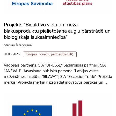
Projekts “Bioaktīvo vielu un meža
blakusproduktu pielietošana augļu pārstrādē un
bioloģiskajā lauksaimniecībā”
Statuss:
Īstenošanā
07.05.2026.
Eiropas Inovāciju partnerība (EIP)
Vadošais partneris: SIA "BF-ESSE" Sadarbības partneri: SIA
"ANEVA J"; Atvasināta publiska persona "Latvijas valsts
mežzinātnes institūts "SILAVA""; SIA "Excelsior Trade" Projekta
mērķis: Projekta mērķis ir izstrādāt inovatīvus pārtikas un…