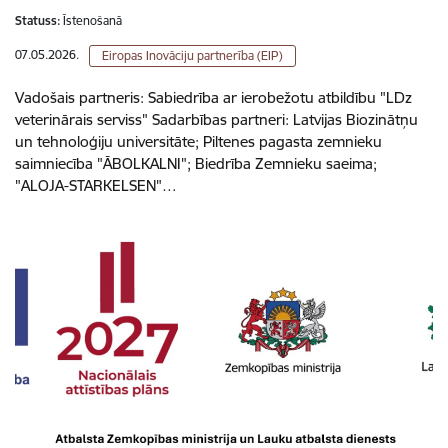
Statuss:
Īstenošanā
07.05.2026.
Eiropas Inovāciju partnerība (EIP)
Vadošais partneris: Sabiedrība ar ierobežotu atbildību "LDz
veterinārais serviss" Sadarbības partneri: Latvijas Biozinātņu
un tehnoloģiju universitāte; Piltenes pagasta zemnieku
saimniecība "ĀBOLKALNI"; Biedrība Zemnieku saeima;
"ALOJA-STARKELSEN"…