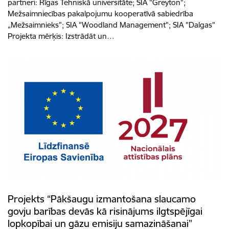
partneri: Rīgas Tehniskā universitāte; SIA "Greyton";
Mežsaimniecības pakalpojumu kooperatīvā sabiedrība
„Mežsaimnieks”; SIA "Woodland Management"; SIA "Dalgas"
Projekta mērķis: Izstrādāt un…
Projekts “Pākšaugu izmantošana slaucamo
govju barības devās kā risinājums ilgtspējīgai
lopkopībai un gāzu emisiju samazināšanai”