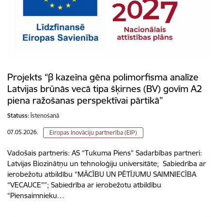
Projekts “β kazeīna gēna polimorfisma analīze
Latvijas brūnās vecā tipa šķirnes (BV) govīm A2
piena ražošanas perspektīvai pārtikā”
Statuss:
Īstenošanā
07.05.2026.
Eiropas Inovāciju partnerība (EIP)
Vadošais partneris: AS “Tukuma Piens” Sadarbības partneri:
Latvijas Biozinātņu un tehnoloģiju universitāte; Sabiedrība ar
ierobežotu atbildību “MĀCĪBU UN PĒTĪJUMU SAIMNIECĪBA
“VECAUCE””; Sabiedrība ar ierobežotu atbildību
“Piensaimnieku…