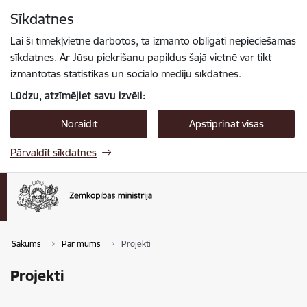
Pāriet uz lapas saturu
Sīkdatnes
Spied
lai meklētu
Enter
Lai šī tīmekļvietne darbotos, tā izmanto obligāti nepieciešamās
sīkdatnes. Ar Jūsu piekrišanu papildus šajā vietnē var tikt
izmantotas statistikas un sociālo mediju sīkdatnes.
Lūdzu, atzīmējiet savu izvēli:
Noraidīt
Apstiprināt visas
Pārvaldīt sīkdatnes
Sākums
Par mums
Projekti
Projekti