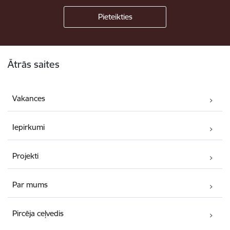
Kājene
Ātrās saites
Vakances
Iepirkumi
Projekti
Par mums
Pircēja ceļvedis