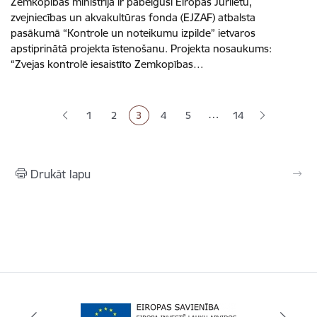
Zemkopības ministrija ir pabeigusi Eiropas Jūrlietu,
zvejniecības un akvakultūras fonda (EJZAF) atbalsta
pasākumā “Kontrole un noteikumu izpilde” ietvaros
apstiprinātā projekta īstenošanu. Projekta nosaukums:
“Zvejas kontrolē iesaistīto Zemkopības…
Lapošana
…
1
2
3
4
5
14
Lapa
Lapa
Pašreizējā lapa
Lapa
Lapa
Drukāt lapu