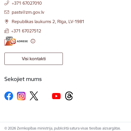
+371 67027010
E-pasts:
pasts@zm.gov.lv
Republikas laukums 2, Rīga, LV-1981
+371 67027512
Visi kontakti
Sekojiet mums
© 2026 Zemkopības ministrija, publicētā satura visas tiesības aizsargātas.