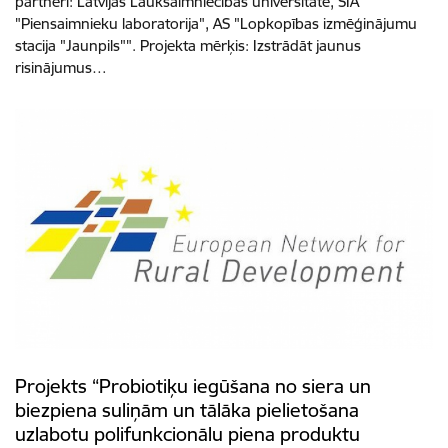
partneri: Latvijas Lauksaimniecības universitāte, SIA
"Piensaimnieku laboratorija", AS "Lopkopības izmēģinājumu
stacija "Jaunpils"". Projekta mērķis: Izstrādāt jaunus
risinājumus…
Projekts “Probiotiķu iegūšana no siera un
biezpiena suliņām un tālāka pielietošana
uzlabotu polifunkcionālu piena produktu