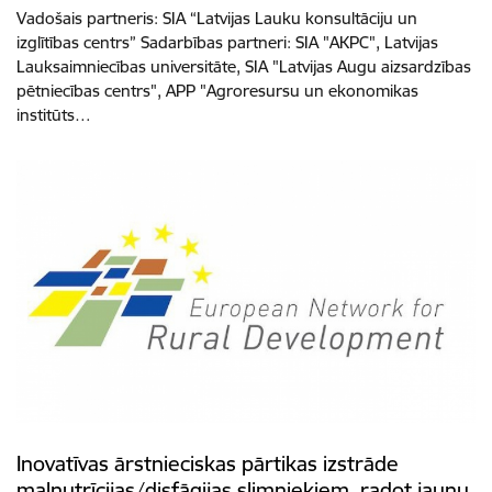
Vadošais partneris: SIA “Latvijas Lauku konsultāciju un
izglītības centrs” Sadarbības partneri: SIA "AKPC", Latvijas
Lauksaimniecības universitāte, SIA "Latvijas Augu aizsardzības
pētniecības centrs", APP "Agroresursu un ekonomikas
institūts…
Inovatīvas ārstnieciskas pārtikas izstrāde
malnutrīcijas/disfāgijas slimniekiem, radot jaunu,