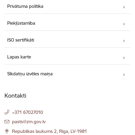
Privātuma politika
Piekļūstamība
ISO sertifikāti
Lapas karte
Sīkdatņu izvēles maiņa
Kontakti
+371 67027010
E-pasts:
pasts@zm.gov.lv
Republikas laukums 2, Rīga, LV-1981