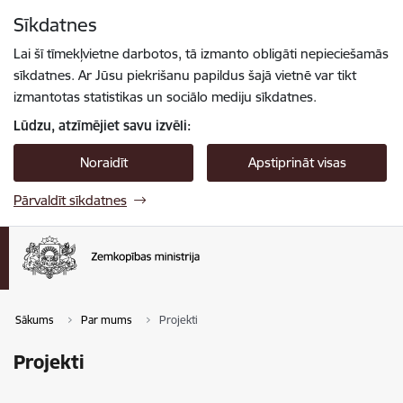
Pāriet uz lapas saturu
Sīkdatnes
Spied
lai meklētu
Enter
Lai šī tīmekļvietne darbotos, tā izmanto obligāti nepieciešamās
sīkdatnes. Ar Jūsu piekrišanu papildus šajā vietnē var tikt
izmantotas statistikas un sociālo mediju sīkdatnes.
Lūdzu, atzīmējiet savu izvēli:
Noraidīt
Apstiprināt visas
Pārvaldīt sīkdatnes
Sākums
Par mums
Projekti
Projekti