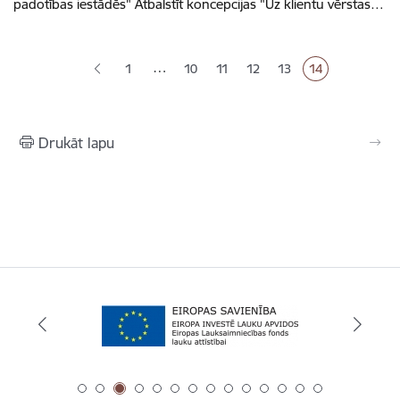
padotības iestādēs" Atbalstīt koncepcijas "Uz klientu vērstas…
Lapošana
…
1
10
11
12
13
14
Lapa
Lapa
Lapa
Lapa
Pašreizējā lapa
Drukāt lapu