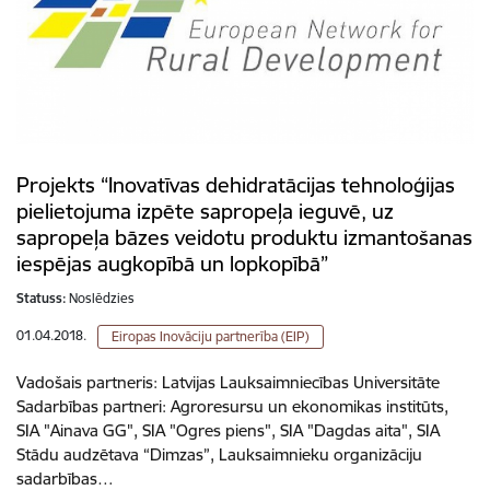
Projekts “Inovatīvas dehidratācijas tehnoloģijas
pielietojuma izpēte sapropeļa ieguvē, uz
sapropeļa bāzes veidotu produktu izmantošanas
iespējas augkopībā un lopkopībā”
Statuss:
Noslēdzies
01.04.2018.
Eiropas Inovāciju partnerība (EIP)
Vadošais partneris: Latvijas Lauksaimniecības Universitāte
Sadarbības partneri: Agroresursu un ekonomikas institūts,
SIA "Ainava GG", SIA "Ogres piens", SIA "Dagdas aita", SIA
Stādu audzētava “Dimzas”, Lauksaimnieku organizāciju
sadarbības…